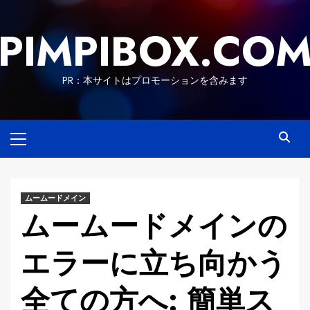
Skip
to
PIMPIBOX.CO
content
PR：本サイトはプロモーションを含みます
Primary
Menu
ムームードメイン
ムームードメインの
エラーに立ち向かう
全ての方へ: 簡単ス