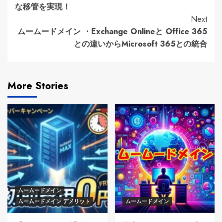
Reading
な移管を実現！
Next
ムームードメイン ・Exchange Onlineと Office 365
との違いからMicrosoft 365との統合
More Stories
ムームードメイン
ムームードメイン デメリット
ムームードメイン