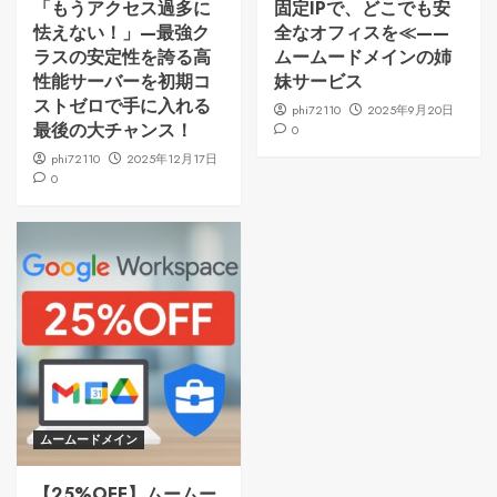
「もうアクセス過多に
固定IPで、どこでも安
怯えない！」—最強ク
全なオフィスを≪——
ラスの安定性を誇る高
ムームードメインの姉
性能サーバーを初期コ
妹サービス
ストゼロで手に入れる
phi72110
2025年9月20日
最後の大チャンス！
0
phi72110
2025年12月17日
0
ムームードメイン
【25%OFF】ムームー