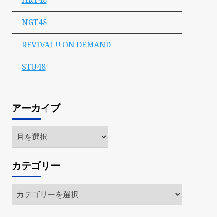
HKT48
NGT48
REVIVAL!! ON DEMAND
STU48
アーカイブ
ア
ー
カ
カテゴリー
イ
ブ
カ
テ
ゴ