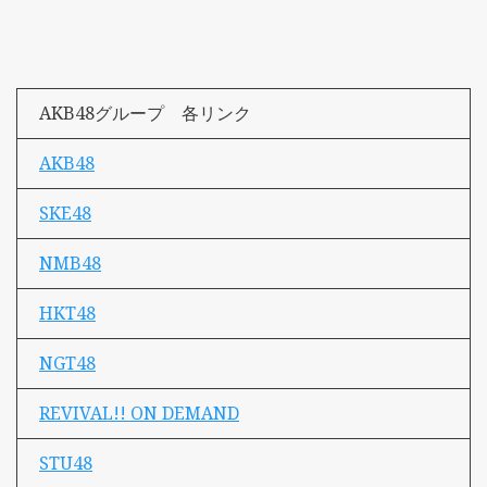
AKB48グループ 各リンク
AKB48
SKE48
NMB48
HKT48
NGT48
REVIVAL!! ON DEMAND
STU48