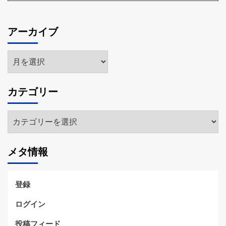
アーカイブ
ア
ー
カ
カテゴリー
イ
ブ
カ
テ
ゴ
メタ情報
リ
ー
登録
ログイン
投稿フィード