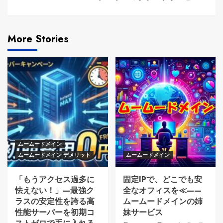
More Stories
ムームードメイン
ムームードメイン デメリット
ムームードメイン
「もうアクセス過多に
固定IPで、どこでも安
怯えない！」—最強ク
全なオフィスを≪——
ラスの安定性を誇る高
ムームードメインの姉
性能サーバーを初期コ
妹サービス