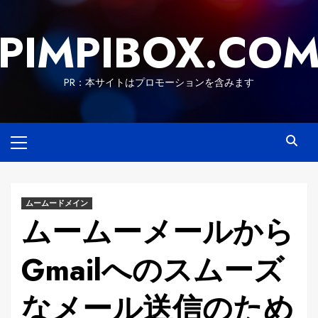
Skip
to
PIMPIBOX.CO
content
PR：本サイトはプロモーションを含みます
Primary
Menu
ムームードメイン
ムームーメールから
Gmailへのスムーズ
なメール送信のため