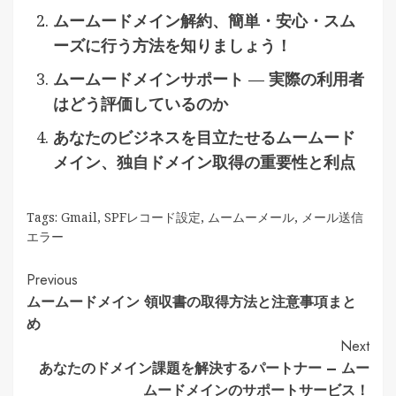
ムームードメイン解約、簡単・安心・スム
ーズに行う方法を知りましょう！
ムームードメインサポート — 実際の利用者
はどう評価しているのか
あなたのビジネスを目立たせるムームード
メイン、独自ドメイン取得の重要性と利点
Tags:
Gmail
,
SPFレコード設定
,
ムームーメール
,
メール送信
エラー
Continue
Previous
ムームードメイン 領収書の取得方法と注意事項まと
Reading
め
Next
あなたのドメイン課題を解決するパートナー – ムー
ムードメインのサポートサービス！