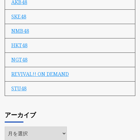
AKB48
SKE48
NMB48
HKT48
NGT48
REVIVAL!! ON DEMAND
STU48
アーカイブ
ア
ー