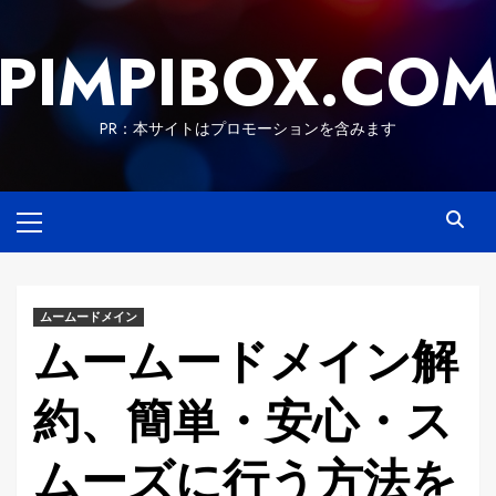
Skip
to
PIMPIBOX.CO
content
PR：本サイトはプロモーションを含みます
Primary
Menu
ムームードメイン
ムームードメイン解
約、簡単・安心・ス
ムーズに行う方法を