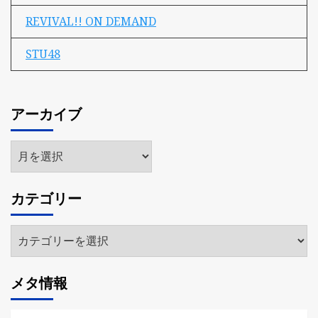
REVIVAL!! ON DEMAND
STU48
アーカイブ
ア
ー
カ
カテゴリー
イ
ブ
カ
テ
ゴ
メタ情報
リ
ー