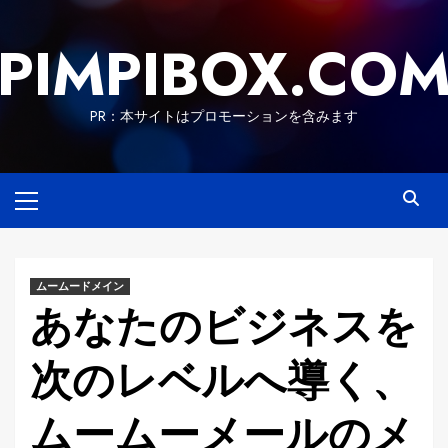
Skip
to
PIMPIBOX.CO
content
PR：本サイトはプロモーションを含みます
Primary
Menu
ムームードメイン
あなたのビジネスを
次のレベルへ導く、
ムームーメールのメ