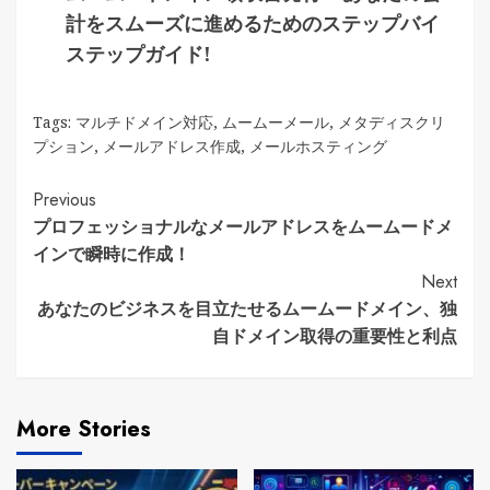
計をスムーズに進めるためのステップバイ
ステップガイド!
Tags:
マルチドメイン対応
,
ムームーメール
,
メタディスクリ
プション
,
メールアドレス作成
,
メールホスティング
Continue
Previous
プロフェッショナルなメールアドレスをムームードメ
Reading
インで瞬時に作成！
Next
あなたのビジネスを目立たせるムームードメイン、独
自ドメイン取得の重要性と利点
More Stories