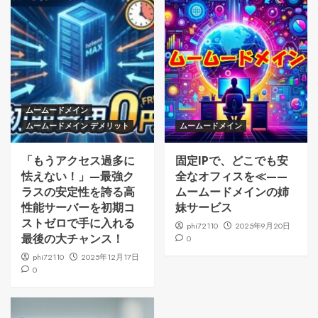
ムームードメイン
ムームードメイン デメリット
ムームードメイン
「もうアクセス過多に
固定IPで、どこでも安
怯えない！」—最強ク
全なオフィスを≪——
ラスの安定性を誇る高
ムームードメインの姉
性能サーバーを初期コ
妹サービス
ストゼロで手に入れる
phi72110
2025年9月20日
最後の大チャンス！
0
phi72110
2025年12月17日
0