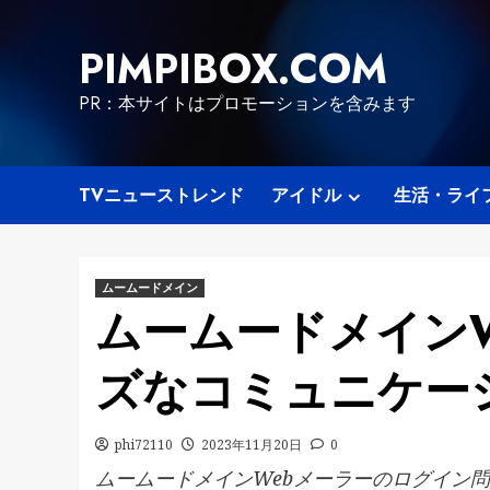
Skip
to
PIMPIBOX.COM
content
PR：本サイトはプロモーションを含みます
TVニューストレンド
アイドル
生活・ライ
ムームードメイン
ムームードメイン
ズなコミュニケー
phi72110
2023年11月20日
0
ムームードメインWebメーラーのログイン