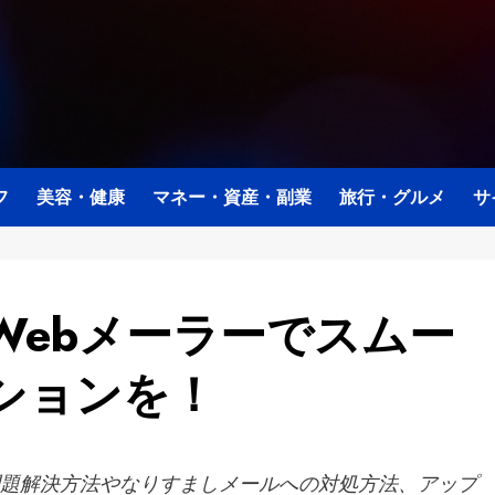
フ
美容・健康
マネー・資産・副業
旅行・グルメ
サ
Webメーラーでスムー
ションを！
問題解決方法やなりすましメールへの対処方法、アップ