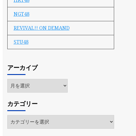
HKT48
NGT48
REVIVAL!! ON DEMAND
STU48
アーカイブ
ア
ー
カ
カテゴリー
イ
ブ
カ
テ
ゴ