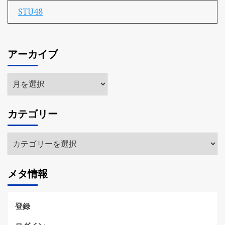
STU48
アーカイブ
ア
ー
カ
カテゴリー
イ
ブ
カ
テ
ゴ
メタ情報
リ
ー
登録