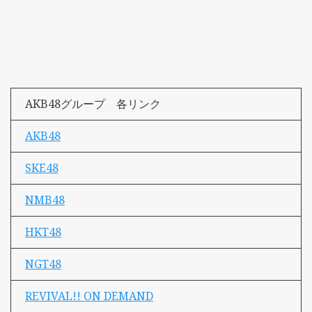
AKB48グループ 各リンク
AKB48
SKE48
NMB48
HKT48
NGT48
REVIVAL!! ON DEMAND