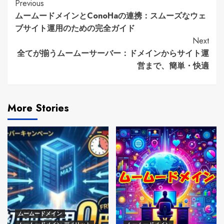
Continue
Previous
ムームードメインとConoHaの連携：スムーズなウェ
Reading
ブサイト運用のための完全ガイド
Next
全てが揃うムームーサーバー：ドメインからサイト運
営まで、簡単・快適
More Stories
ムームードメイン