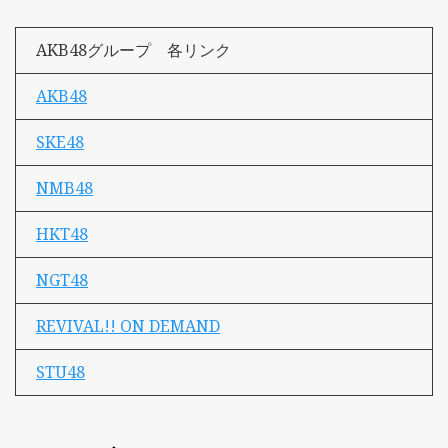
AKB48グループ 各リンク
AKB48
SKE48
NMB48
HKT48
NGT48
REVIVAL!! ON DEMAND
STU48