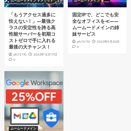
ムームードメイン デメリット
ムームードメイン
「もうアクセス過多に
固定IPで、どこでも安
怯えない！」—最強ク
全なオフィスを≪——
ラスの安定性を誇る高
ムームードメインの姉
性能サーバーを初期コ
妹サービス
ストゼロで手に入れる
phi72110
2025年9月20日
最後の大チャンス！
0
phi72110
2025年12月17日
0
ムームードメイン