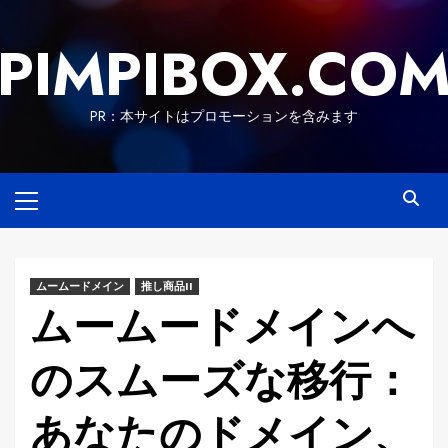
Skip
to
PIMPIBOX.CO
content
PR：本サイトはプロモーションを含みます
Primary
Menu
ムームードメイン
推し商品II
ムームードメインへ
のスムーズな移行：
あなたのドメイン、