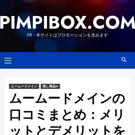
Skip
to
PIMPIBOX.CO
content
PR：本サイトはプロモーションを含みます
Primary
Menu
ムームードメイン
推し商品II
ムームードメインの
口コミまとめ：メリ
ットとデメリットを