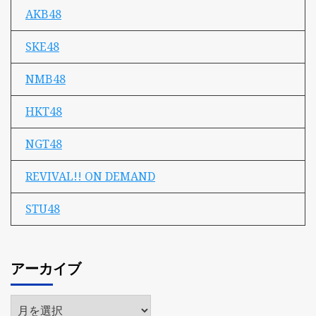
AKB48
SKE48
NMB48
HKT48
NGT48
REVIVAL!! ON DEMAND
STU48
アーカイブ
ア