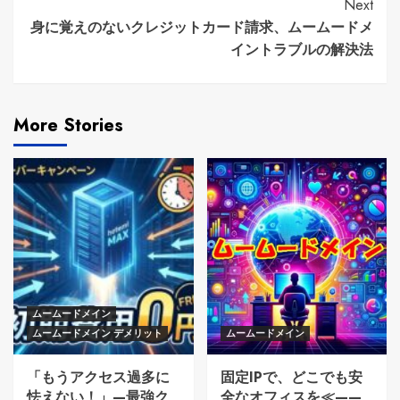
Next
身に覚えのないクレジットカード請求、ムームードメ
イントラブルの解決法
More Stories
ムームードメイン
ムームードメイン デメリット
ムームードメイン
「もうアクセス過多に
固定IPで、どこでも安
怯えない！」—最強ク
全なオフィスを≪——