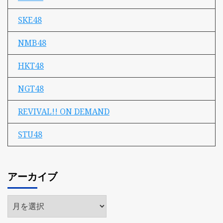
SKE48
NMB48
HKT48
NGT48
REVIVAL!! ON DEMAND
STU48
アーカイブ
ア
ー