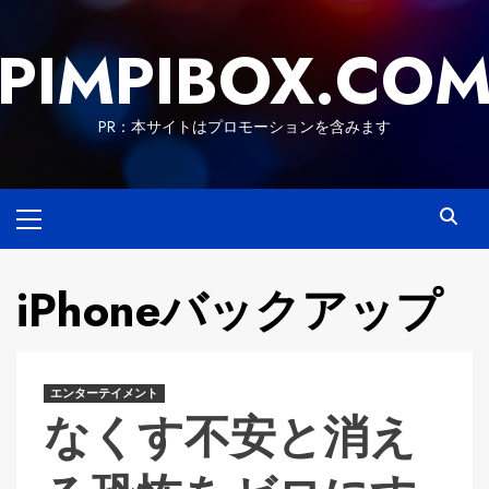
Skip
to
PIMPIBOX.CO
content
PR：本サイトはプロモーションを含みます
Primary
Menu
iPhoneバックアップ
エンターテイメント
なくす不安と消え