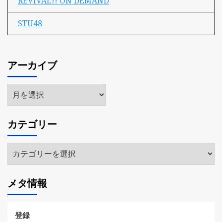
REVIVAL!! ON DEMAND
STU48
アーカイブ
ア
ー
カ
カテゴリー
イ
ブ
カ
テ
ゴ
メタ情報
リ
ー
登録