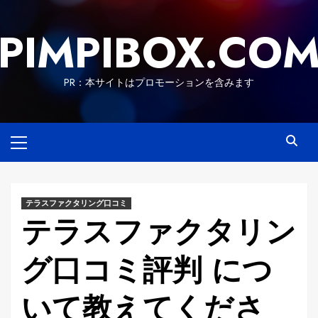
Skip
to
PIMPIBOX.CO
content
PR：本サイトはプロモーションを含みます
Primary
Menu
テラスファクタリング口コミ
テラスファクタリン
グ口コミ評判 につ
いて教えてくださ