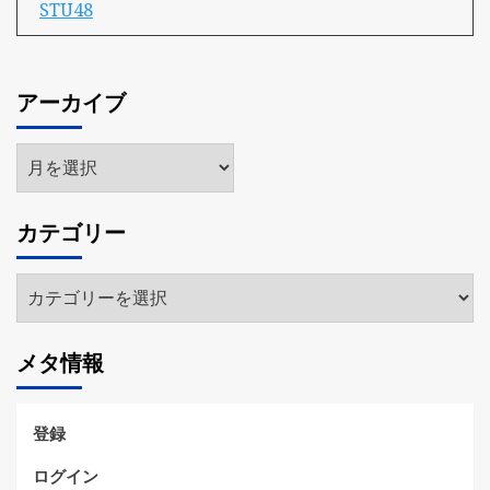
STU48
アーカイブ
ア
ー
カ
カテゴリー
イ
ブ
カ
テ
ゴ
メタ情報
リ
ー
登録
ログイン