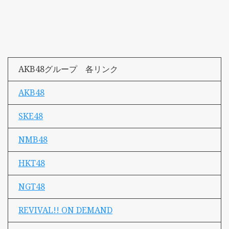
AKB48グループ 各リンク
AKB48
SKE48
NMB48
HKT48
NGT48
REVIVAL!! ON DEMAND