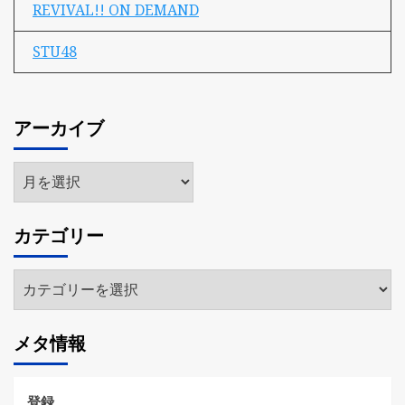
REVIVAL!! ON DEMAND
STU48
アーカイブ
ア
ー
カ
カテゴリー
イ
ブ
カ
テ
ゴ
メタ情報
リ
ー
登録