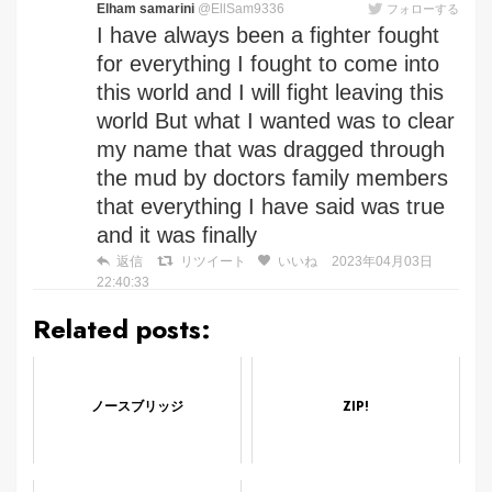
Elham samarini
@EllSam9336
フォローする
I have always been a fighter fought
for everything I fought to come into
this world and I will fight leaving this
world But what I wanted was to clear
my name that was dragged through
the mud by doctors family members
that everything I have said was true
and it was finally
返信
リツイート
いいね
2023年04月03日
22:40:33
Related posts:
ノースブリッジ
ZIP!