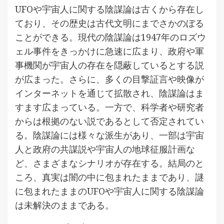
UFOや宇宙人に関する陰謀論は古くから存在し
ており、その歴史は古代文明にまでさかのぼる
ことができる。現代の陰謀論は1947年のロズウ
ェル事件をきっかけに急速に広まり、政府や軍
事機関が宇宙人の存在を隠蔽しているとする説
が広まった。さらに、多くの目撃証言や映像が
インターネットを通じて拡散され、陰謀論はま
すます広まっている。一方で、科学者や研究者
からは根拠のない説であるとして否定されてい
る。陰謀論には様々な派生があり、一部は宇宙
人と政府の共謀説や宇宙人の地球征服計画な
ど、さまざまなシナリオが存在する。結局のと
ころ、真実は闇の中に包まれたままであり、謎
に包まれたままのUFOや宇宙人に関する陰謀論
は未解決のままである。