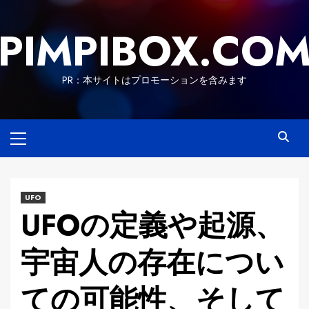
Skip
to
PIMPIBOX.CO
content
PR：本サイトはプロモーションを含みます
Primary
Menu
UFO
UFOの定義や起源、
宇宙人の存在につい
ての可能性、そして