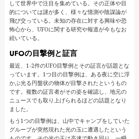
して世界中で注目を集めている。その正体や目
的については謎が多く、様々な憶測や陰謀論が
飛び交っている。未知の存在に対する興味や恐
怖心から、UFOに関する研究や報道が今もなお
続いている。
UFOの目撃例と証言
最近、1-2件のUFO目撃例とその証言が話題とな
っています。1つ目の目撃例は、ある夜に空に浮
かぶ光る円盤状の物体が目撃されたというもの
です。複数の証言者がその姿を確認し、地元の
ニュースでも取り上げられるほどの話題となり
ました。
もう1つの目撃例は、山中でキャンプをしていた
グループが突然現れた光の玉に遭遇したという
ものです。その光の玉は高速で動き回り、一瞬