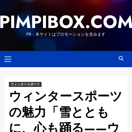
Skip
to
PIMPIBOX.CO
content
PR：本サイトはプロモーションを含みます
Primary
Menu
ウィンタースポーツ
ウィンタースポーツ
の魅力「雪ととも
に、心も踊る——ウ