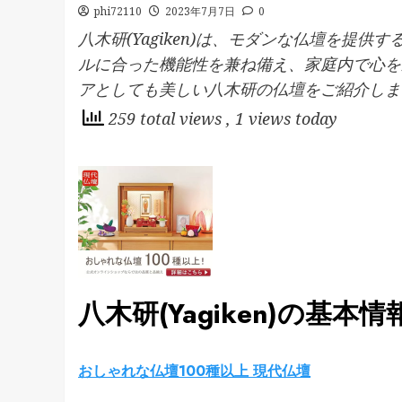
phi72110
2023年7月7日
0
八木研(Yagiken)は、モダンな仏壇を提
ルに合った機能性を兼ね備え、家庭内で心を
アとしても美しい八木研の仏壇をご紹介しま
259 total views
, 1 views today
八木研(Yagiken)の基本情
おしゃれな仏壇100種以上 現代仏壇