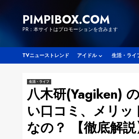
Skip
to
PIMPIBOX.COM
content
PR：本サイトはプロモーションを含みます
TVニューストレンド
アイドル
生活・ライ
生活・ライフ
八木研(Yagiken
い口コミ、メリッ
なの？ 【徹底解説