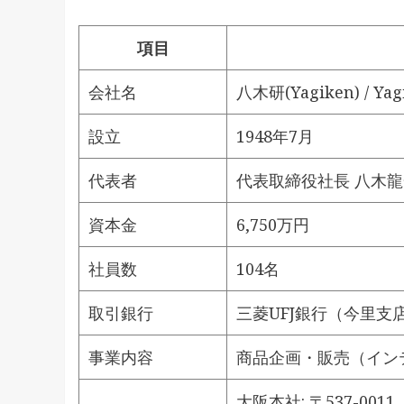
項目
会社名
八木研(Yagiken) / Yagik
設立
1948年7月
代表者
代表取締役社長 八木
資本金
6,750万円
社員数
104名
取引銀行
三菱UFJ銀行（今里
事業内容
商品企画・販売（イン
大阪本社: 〒537-001