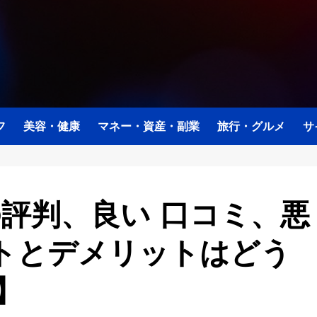
フ
美容・健康
マネー・資産・副業
旅行・グルメ
サ
) の評判、良い 口コミ、悪
トとデメリットはどう
】