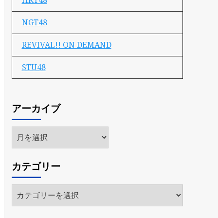
HKT48
NGT48
REVIVAL!! ON DEMAND
STU48
アーカイブ
ア
ー
カ
カテゴリー
イ
ブ
カ
テ
ゴ