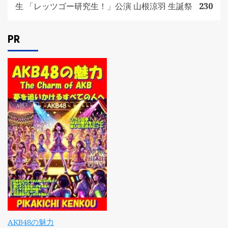
生 「レッツゴー研究生！」公演 山根涼羽 生誕祭
230
PR
AKB48の魅力