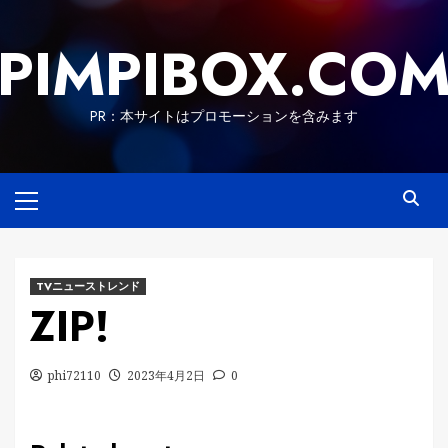
Skip
to
PIMPIBOX.CO
content
PR：本サイトはプロモーションを含みます
Primary
Menu
TVニューストレンド
ZIP!
phi72110
2023年4月2日
0