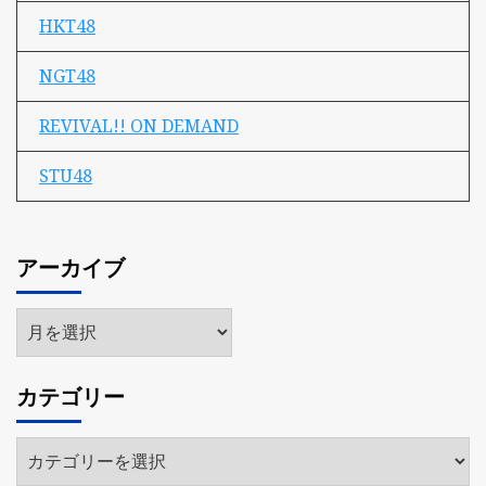
HKT48
NGT48
REVIVAL!! ON DEMAND
STU48
アーカイブ
ア
ー
カ
カテゴリー
イ
ブ
カ
テ