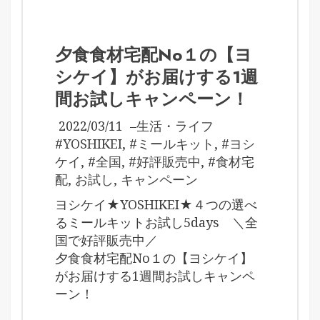
夕食食材宅配No１の【ヨ
シケイ】がお届けする1週
間お試しキャンペーン！
2022/03/11
–
生活・ライフ
#YOSHIKEI
,
#ミールキット
,
#ヨシ
ケイ
,
#全国
,
#好評販売中
,
#食材宅
配
,
お試し
,
キャンペーン
ヨシケイ★YOSHIKEI★４つの選べ
るミールキットお試し5days ＼全
国で好評販売中／
夕食食材宅配No１の【ヨシケイ】
がお届けする1週間お試しキャンペ
ーン！