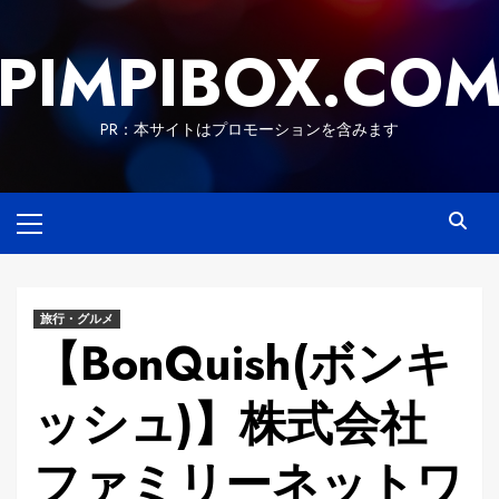
Skip
to
PIMPIBOX.CO
content
PR：本サイトはプロモーションを含みます
Primary
Menu
旅行・グルメ
【BonQuish(ボンキ
ッシュ)】株式会社
ファミリーネットワ