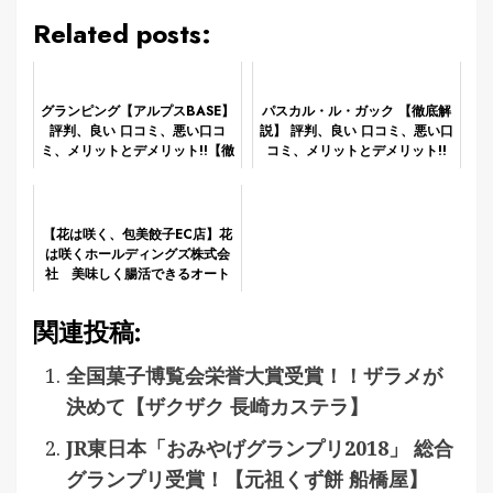
Related posts:
グランピング【アルプスBASE】
パスカル・ル・ガック 【徹底解
評判、良い 口コミ、悪い口コ
説】 評判、良い 口コミ、悪い口
ミ、メリットとデメリット!!【徹
コミ、メリットとデメリット!!
底解説】
【花は咲く、包美餃子EC店】花
は咲くホールディングズ株式会
社 美味しく腸活できるオート
ミールを餃子にしました。
関連投稿:
全国菓子博覧会栄誉大賞受賞！！ザラメが
決めて【ザクザク 長崎カステラ】
JR東日本「おみやげグランプリ2018」 総合
グランプリ受賞！【元祖くず餅 船橋屋】