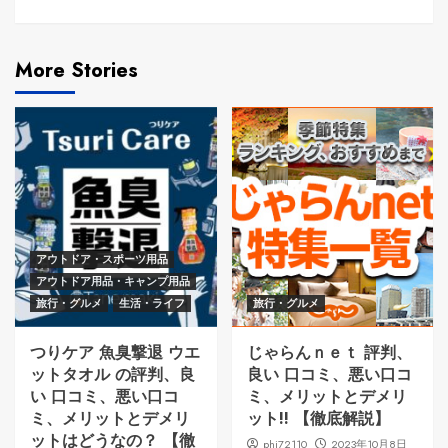
More Stories
アウトドア・スポーツ用品
アウトドア用品・キャンプ用品
旅行・グルメ
生活・ライフ
旅行・グルメ
つりケア 魚臭撃退 ウエ
じゃらんｎｅｔ 評判、
ットタオル の評判、良
良い 口コミ、悪い口コ
い 口コミ、悪い口コ
ミ、メリットとデメリ
ミ、メリットとデメリ
ット!! 【徹底解説】
ットはどうなの？ 【徹
phi72110
2023年10月8日