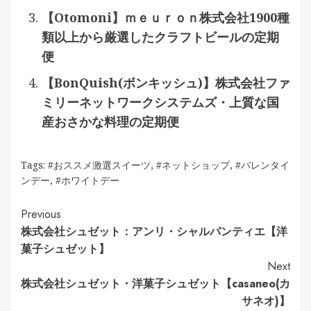
【Otomoni】ｍｅｕｒｏｎ株式会社1900種
類以上から厳選したクラフトビールの定期
便
【BonQuish(ボンキッシュ)】株式会社ファ
ミリーネットワークシステムズ・上質な国
産おさかな料理の定期便
Tags:
#おススメ激選スイーツ
,
#ネットショップ
,
#バレンタイ
ンデー
,
#ホワイトデー
Continue
Previous
株式会社シュゼット：アンリ・シャルパンティエ【洋
Reading
菓子シュゼット】
Next
株式会社シュゼット・洋菓子シュゼット【casaneo(カ
サネオ)】