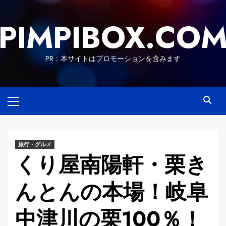
Skip
to
PIMPIBOX.CO
content
PR：本サイトはプロモーションを含みます
Primary
Menu
旅行・グルメ
くり屋南陽軒・栗き
んとんの本場！岐阜
中津川の栗100％！