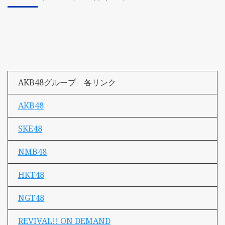
AKB48グループ 各リンク
AKB48
SKE48
NMB48
HKT48
NGT48
REVIVAL!! ON DEMAND