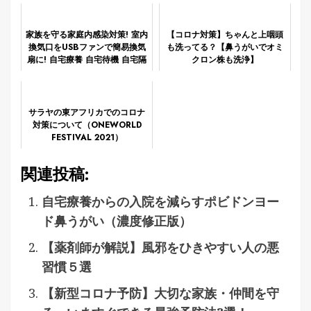
家族を守る家庭内感染対策! 室内
【コロナ対策】ちゃんと上咽頭
換気口をUSBファンで簡易換気
も洗ってる？【鼻うがいでオミ
扇に! 自宅療養 自宅待機 自宅隔
クロン株も洗浄】
離の陰圧室化アイデアテスト
サラヤの東アフリカでのコロナ
対策について（ONEWORLD
FESTIVAL 2021）
関連投稿:
自宅療養からの入院を減らすポビドンヨー
ド鼻うがい（濃度修正版）
【薬剤師が解説】風邪をひきやすい人の悪
習慣５選
【新型コロナ予防】大切な家族・仲間を守