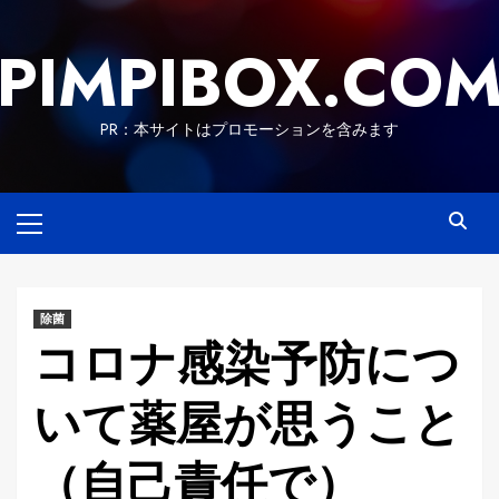
Skip
to
PIMPIBOX.CO
content
PR：本サイトはプロモーションを含みます
Primary
Menu
除菌
コロナ感染予防につ
いて薬屋が思うこと
（自己責任で）