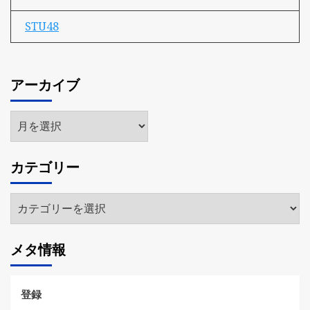
STU48
アーカイブ
ア
ー
カ
カテゴリー
イ
ブ
カ
テ
ゴ
メタ情報
リ
ー
登録