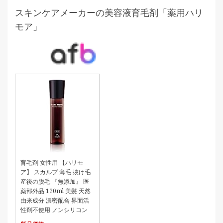
スキンケアメーカーの美容液育毛剤「薬用ハリ
モア」
育毛剤 女性用 【ハリモ
ア】 スカルプ 薄毛 抜け毛
産後の脱毛 『無添加』 医
薬部外品 120ml 美髪 天然
由来成分 濃密配合 界面活
性剤不使用 ノンシリコン