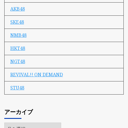
AKB48
SKE48
NMB48
HKT48
NGT48
REVIVAL!! ON DEMAND
STU48
アーカイブ
ア