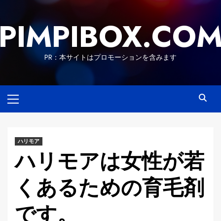
Skip
to
PIMPIBOX.CO
content
PR：本サイトはプロモーションを含みます
Primary
Menu
ハリモア
ハリモアは女性が若
くあるための育毛剤
です。