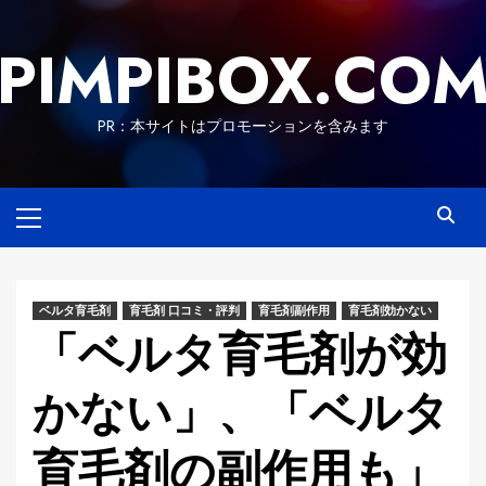
Skip
to
PIMPIBOX.CO
content
PR：本サイトはプロモーションを含みます
Primary
Menu
ベルタ育毛剤
育毛剤 口コミ・評判
育毛剤副作用
育毛剤効かない
「ベルタ育毛剤が効
かない」、「ベルタ
育毛剤の副作用も」