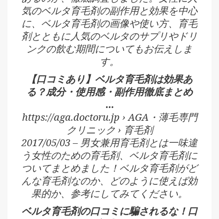
気のベルタ育毛剤の副作用と効果を中心
に、ベルタ育毛剤の画像や使い方、育毛
剤とともに人気のベルタのサプリやドリ
ンクの飲む期間についてもお伝えしま
す。
【口コミあり】ベルタ育毛剤は効果あ
る？成分・使用感・副作用徹底まとめ
…
https://aga.doctoru.jp › AGA・薄毛専門
クリニック › 育毛剤
2017/05/03 – 男女兼用育毛剤とは一味違
う女性のための育毛剤、ベルタ育毛剤に
ついてまとめました！ベルタ育毛剤がど
んな育毛剤なのか、どのように使えば効
果的か、参考にしてみてください。
ベルタ育毛剤の口コミに騙されるな！口