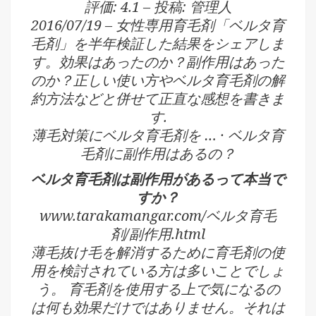
評価: 4.1 – ‎投稿: 管理人
2016/07/19 – 女性専用育毛剤「ベルタ育
毛剤」を半年検証した結果をシェアしま
す。効果はあったのか？副作用はあった
のか？正しい使い方やベルタ育毛剤の解
約方法などと併せて正直な感想を書きま
す.
‎薄毛対策にベルタ育毛剤を … · ‎ベルタ育
毛剤に副作用はあるの？
ベルタ育毛剤は副作用があるって本当で
すか？
www.tarakamangar.com/ベルタ育毛
剤/副作用.html
薄毛抜け毛を解消するために育毛剤の使
用を検討されている方は多いことでしょ
う。 育毛剤を使用する上で気になるの
は何も効果だけではありません。それは