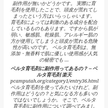
副作用が無いかどうかです。 実際に育
毛剤を使用したことで、頭皮が荒れてし
まったという方はいらっしゃいます。
育毛剤によっては刺激のある成分を配合
しているものもあります。ですから肌が
弱い、敏感肌、乾燥肌、アレルギー肌の
方が使用してしまうと頭皮が荒れる危険
性が高いのです。 ベルタ育毛剤は、無
添加・無香料で肌に優しい使用感が人気
の秘密でも …
ベルタ育毛剤に副作用ってあるの？ – ベ
ルタ育毛剤 楽天
pcamputah.org/category1/entry36.html
ベルタ育毛剤を使ってみたいけれど、副
作用はどうなの？と気になる方も多いの
ではないでしょうか。 そこで、ベルタ
育毛剤に副作用について調べてみまし