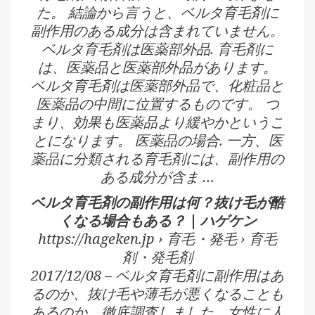
た。 結論から言うと、ベルタ育毛剤に
副作用のある成分は含まれていません。
ベルタ育毛剤は医薬部外品. 育毛剤に
は、医薬品と医薬部外品があります。
ベルタ育毛剤は医薬部外品で、化粧品と
医薬品の中間に位置するものです。 つ
まり、効果も医薬品より緩やかというこ
とになります。 医薬品の場合. 一方、医
薬品に分類される育毛剤には、副作用の
ある成分が含ま …
ベルタ育毛剤の副作用は何？抜け毛が酷
くなる場合もある？ | ハゲケン
https://hageken.jp › 育毛・発毛 › 育毛
剤・発毛剤
2017/12/08 – ベルタ育毛剤に副作用はあ
るのか、抜け毛や薄毛が悪くなることも
あるのか、徹底調査しました。女性に人