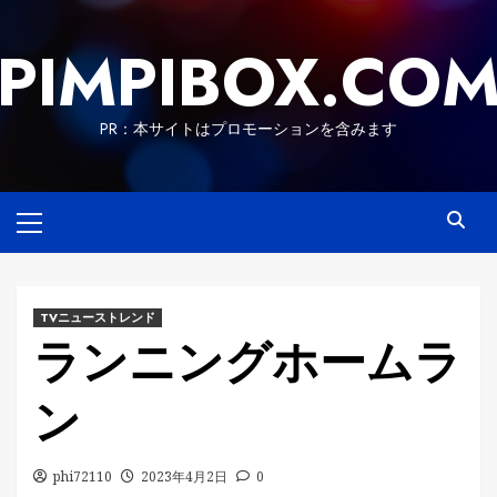
Skip
to
PIMPIBOX.CO
content
PR：本サイトはプロモーションを含みます
Primary
Menu
TVニューストレンド
ランニングホームラ
ン
phi72110
2023年4月2日
0