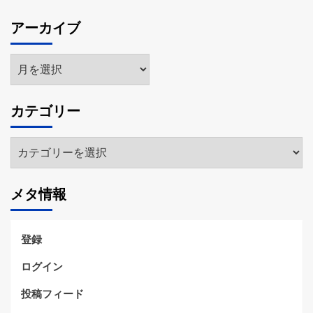
アーカイブ
ア
ー
カ
カテゴリー
イ
ブ
カ
テ
ゴ
メタ情報
リ
ー
登録
ログイン
投稿フィード