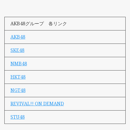
AKB48グループ 各リンク
AKB48
SKE48
NMB48
HKT48
NGT48
REVIVAL!! ON DEMAND
STU48