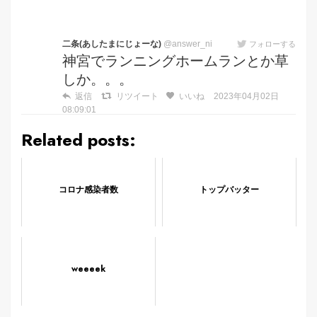
二条(あしたまにじょーな)
@answer_ni
フォローする
神宮でランニングホームランとか草
しか。。。
返信
リツイート
いいね
2023年04月02日
08:09:01
Related posts:
コロナ感染者数
トップバッター
weeeek