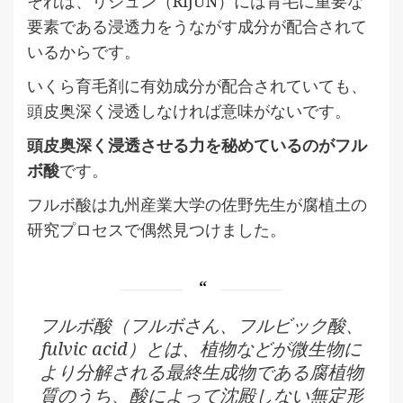
それは、リジュン（RiJUN）には育毛に重要な
要素である浸透力をうながす成分が配合されて
いるからです。
いくら育毛剤に有効成分が配合されていても、
頭皮奥深く浸透しなければ意味がないです。
頭皮奥深く浸透させる力を秘めているのがフル
ボ酸
です。
フルボ酸は九州産業大学の佐野先生が腐植土の
研究プロセスで偶然見つけました。
フルボ酸（フルボさん、フルビック酸、
fulvic acid）とは、植物などが微生物に
より分解される最終生成物である腐植物
質のうち、酸によって沈殿しない無定形