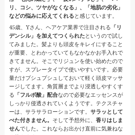
リ、コシ、ツヤがなくなる」、「地肌の劣化」
などの悩みに応えてくれる
と感じています。
45歳、Yさん、ヘアケア業界で注目される
「リ
デンシル」を加えてつくられた
というので試し
てみました。髪よりも頭皮をキレイにすること
が重要、とわかっていてもなかなかお手入れで
きてません。そこでリジュンを使い始めたので
すが、スプレータイプで使いやすいです。必要
量だけプシュプシュしておいて軽く頭皮マッサ
ージしてます。角質層までより浸透しやすくす
る
「フルボ酸」配合
なので必要なエッセンスが
しっかり侵透されていくようです。テクスチャ
ーは、サラサラローションです。
サラッとして
べた付きません。
そして予想外に、
香りはしま
せん
でした。これならお出かけ直前に気兼ねな