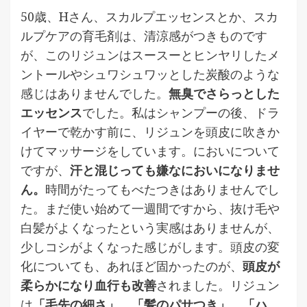
50歳、Hさん、スカルプエッセンスとか、スカ
ルプケアの育毛剤は、清涼感がつきものです
が、このリジュンはスースーとヒンヤリしたメ
ントールやシュワシュワッとした炭酸のような
感じはありませんでした。
無臭でさらっとした
エッセンス
でした。私はシャンプーの後、ドラ
イヤーで乾かす前に、リジュンを頭皮に吹きか
けてマッサージをしています。においについて
ですが、
汗と混じっても嫌なにおいになりませ
ん。
時間がたってもべたつきはありませんでし
た。まだ使い始めて一週間ですから、抜け毛や
白髪がよくなったという実感はありませんが、
少しコシがよくなった感じがします。頭皮の変
化についても、あれほど固かったのが、
頭皮が
柔らかになり血行も改善
されました。リジュン
は
「毛先の細さ」、「髪のパサつき」、「ハ