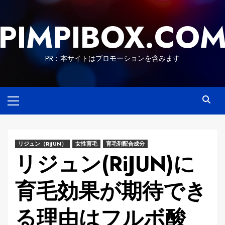
Skip
to
PIMPIBOX.CO
content
PR：本サイトはプロモーションを含みます
Primary
Menu
リジュン（RiJUN）
女性育毛
育毛剤配合成分
リジュン(RiJUN)に
育毛効果が期待でき
る理由はフルボ酸