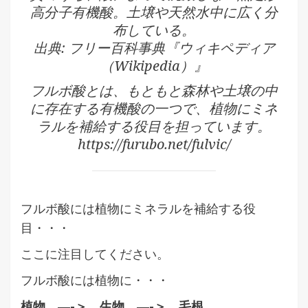
高分子有機酸。土壌や天然水中に広く分
布している。
出典: フリー百科事典『ウィキペディア
（Wikipedia）』
フルボ酸とは、もともと森林や土壌の中
に存在する有機酸の一つで、植物にミネ
ラルを補給する役目を担っています。
https://furubo.net/fulvic/
フルボ酸には植物にミネラルを補給する役
目・・・
ここに注目してください。
フルボ酸には植物に・・・
植物 —-＞ 生物 —-＞ 毛根