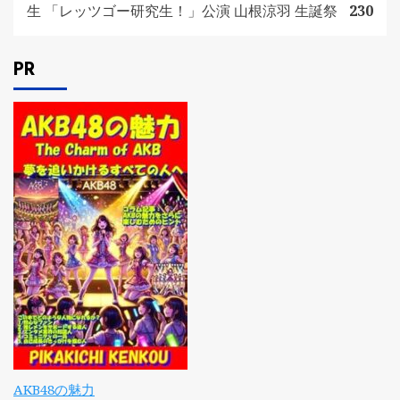
生 「レッツゴー研究生！」公演 山根涼羽 生誕祭
230
PR
AKB48の魅力