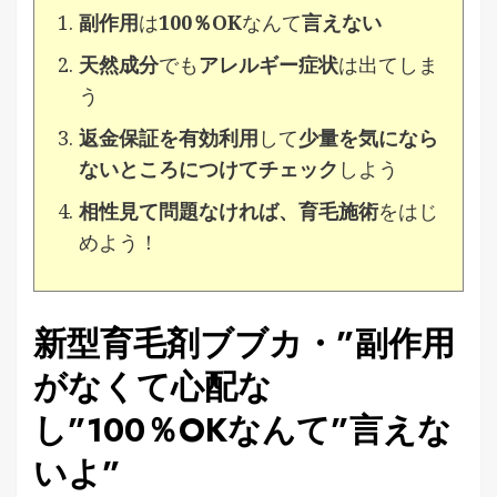
副作用
は
100％OK
なんて
言えない
天然成分
でも
アレルギー症状
は出てしま
う
返金保証を有効利用
して
少量を気になら
ないところにつけてチェック
しよう
相性見て問題なければ、育毛施術
をはじ
めよう！
新型育毛剤ブブカ・”副作用
がなくて心配な
し”100％OKなんて”言えな
いよ”