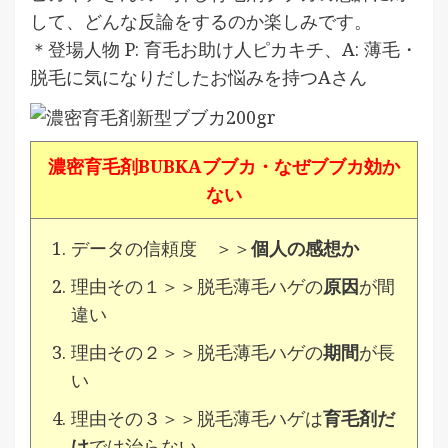
して、どんな反論をするのか楽しみです。
＊登場人物 P: 育毛お助け人ピカキチ、A: 薄毛・
脱毛に気になりだしたお悩みを持つAさん
濃密育毛剤BUBKAブブカ・なぜブブカ効か
ない
データの信頼度 ＞＞
個人の感想か
理由その１＞＞脱毛薄毛ハゲの
原因
が間
違い
理由その２＞＞脱毛薄毛ハゲの
期間
が長
い
理由その３＞＞脱毛薄毛ハゲは
育毛剤だ
け
では治らない