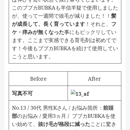
このブブカBUBKAも半信半疑で使用しました
が、使って一週間で抜毛が減りました！！
髪
が成長して、長く育っています
！それと、
フ
ケ・痒みが無くなった
事にもビックリしてい
ます。ここまで実感できる育毛剤は初めてで
す！今後もブブカBUBKAを続けて使用してい
こうと思います。
Before
After
写真不可
No.13 / 30代 男性Kさん / お悩み箇所：
前頭
部
のお悩み / 愛用3ヵ月 / ブブカBUBKA
を使
い始めて、
抜け毛が格段に減った
ことに驚き