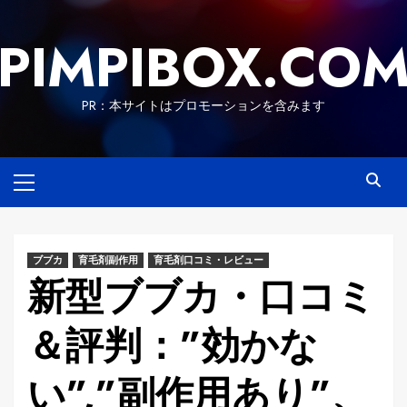
Skip
to
PIMPIBOX.CO
content
PR：本サイトはプロモーションを含みます
Primary
Menu
ブブカ
育毛剤副作用
育毛剤口コミ・レビュー
新型ブブカ・口コミ
＆評判：”効かな
い”,”副作用あり”、