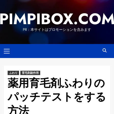
Skip
to
PIMPIBOX.CO
content
PR：本サイトはプロモーションを含みます
Primary
Menu
ふわり
育毛剤副作用
薬用育毛剤ふわりの
パッチテストをする
方法