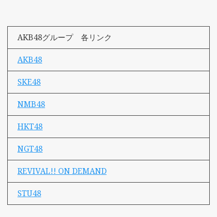
AKB48グループ 各リンク
AKB48
SKE48
NMB48
HKT48
NGT48
REVIVAL!! ON DEMAND
STU48