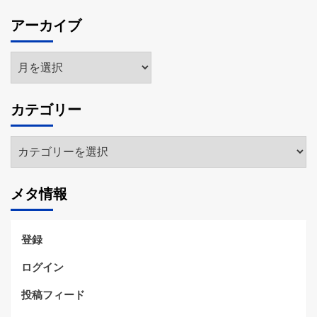
アーカイブ
ア
ー
カ
カテゴリー
イ
ブ
カ
テ
ゴ
メタ情報
リ
ー
登録
ログイン
投稿フィード