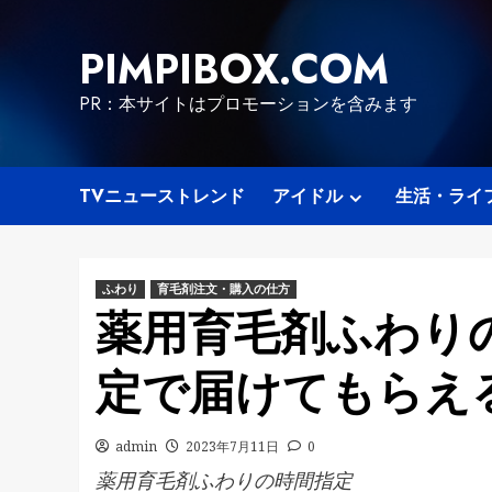
Skip
to
PIMPIBOX.COM
content
PR：本サイトはプロモーションを含みます
TVニューストレンド
アイドル
生活・ライ
ふわり
育毛剤注文・購入の仕方
薬用育毛剤ふわり
定で届けてもらえ
admin
2023年7月11日
0
薬用育毛剤ふわりの時間指定