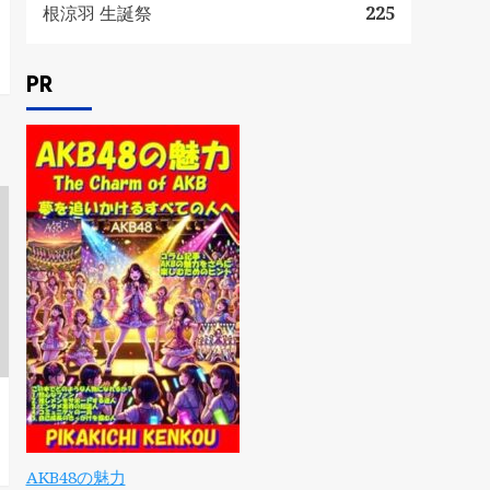
根涼羽 生誕祭
225
PR
AKB48の魅力