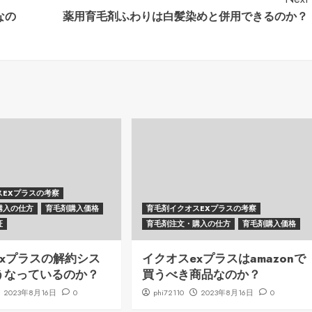
なの
薬用育毛剤ふわりは白髪染めと併用できるのか？
スEXプラスの考察
購入の仕方
育毛剤購入価格
育毛剤イクオスEXプラスの考察
証
育毛剤注文・購入の仕方
育毛剤購入価格
exプラスの解約シス
イクオスexプラスはamazonで
うなっているのか？
買うべき商品なのか？
2023年8月16日
0
phi72110
2023年8月16日
0