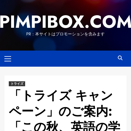
Skip
to
PIMPIBOX.CO
content
PR：本サイトはプロモーションを含みます
Primary
Menu
トライズ
「トライズ キャン
ペーン」のご案内:
「この秋、英語の学