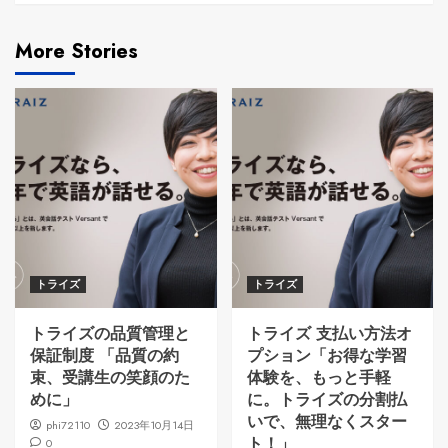
More Stories
トライズ
トライズ
トライズの品質管理と
トライズ 支払い方法オ
保証制度 「品質の約
プション「お得な学習
束、受講生の笑顔のた
体験を、もっと手軽
めに」
に。トライズの分割払
いで、無理なくスター
phi72110
2023年10月14日
ト！」
0