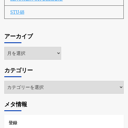
STU48
アーカイブ
ア
ー
カ
カテゴリー
イ
ブ
カ
テ
ゴ
メタ情報
リ
ー
登録