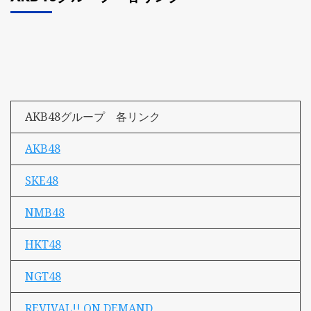
AKB48グループ 各リンク
AKB48
SKE48
NMB48
HKT48
NGT48
REVIVAL!! ON DEMAND