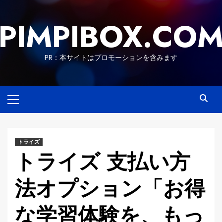
Skip
to
PIMPIBOX.CO
content
PR：本サイトはプロモーションを含みます
Primary
Menu
トライズ
トライズ 支払い方
法オプション「お得
な学習体験を、もっ