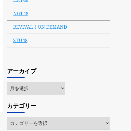
HKT48
NGT48
REVIVAL!! ON DEMAND
STU48
アーカイブ
ア
ー
カ
カテゴリー
イ
ブ
カ
テ