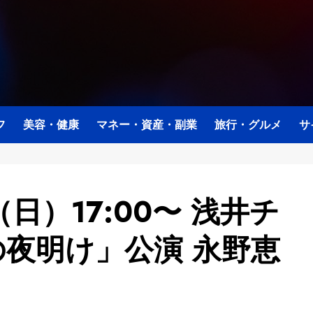
フ
美容・健康
マネー・資産・副業
旅行・グルメ
サ
（日）17:00〜 浅井チ
夜明け」公演 永野恵