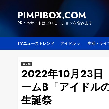
Skip
to
PIMPIBOX.COM
content
PR：本サイトはプロモーションを含みます
TVニューストレンド
アイドル
生活・ライ
未分類
2022年10月23日
ームB「アイドルの
生誕祭