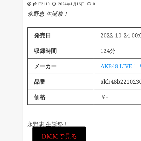
phi72110
2024年1月16日
0
永野恵 生誕祭！
発売日
2022-10-24 00:
収録時間
124分
メーカー
AKB48 LIVE！
品番
akb48b221023
価格
￥-
永野恵 生誕祭！
DMMで見る