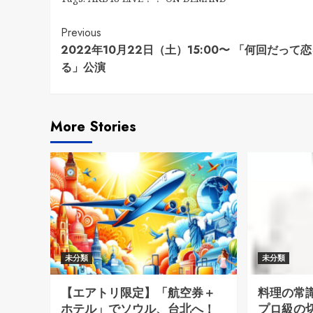
Continue
Previous
2022年10月22日（土）15:00〜 「何回だって
Reading
る」公演
More Stories
未分類
未分類
【エアトリ限定】「航空券＋
料理の常
ホテル」でソウル、台北へ！
プロ級の