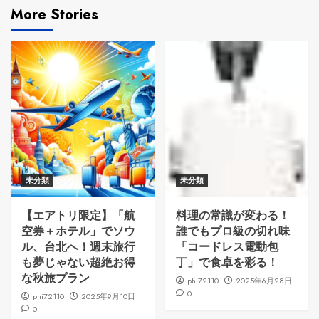
More Stories
未分類
未分類
【エアトリ限定】「航
料理の常識が変わる！
空券＋ホテル」でソウ
誰でもプロ級の切れ味
ル、台北へ！週末旅行
「コードレス電動包
も夢じゃない超絶お得
丁」で食卓を彩る！
な秋旅プラン
phi72110
2025年6月28日
0
phi72110
2025年9月10日
0