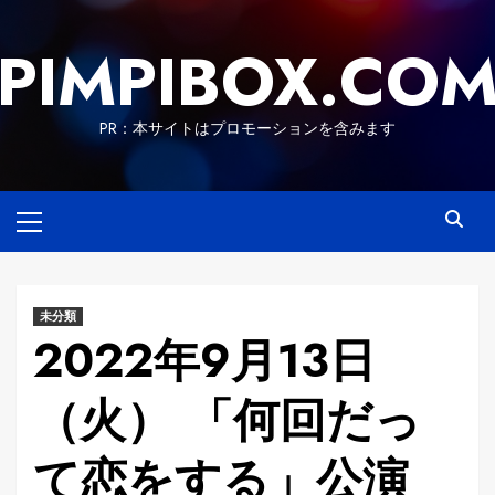
Skip
to
PIMPIBOX.CO
content
PR：本サイトはプロモーションを含みます
Primary
Menu
未分類
2022年9月13日
（火） 「何回だっ
て恋をする」公演