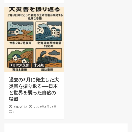
7月の大災害
未分類
過去の7月に発生した大
災害を振り返る──日本
と世界を襲った自然の
猛威
phi72110
2025年6月25日
0