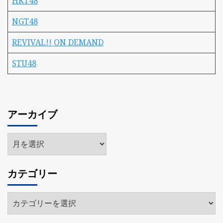
HKT48
NGT48
REVIVAL!! ON DEMAND
STU48
アーカイブ
ア
ー
カ
カテゴリー
イ
ブ
カ
テ
ゴ