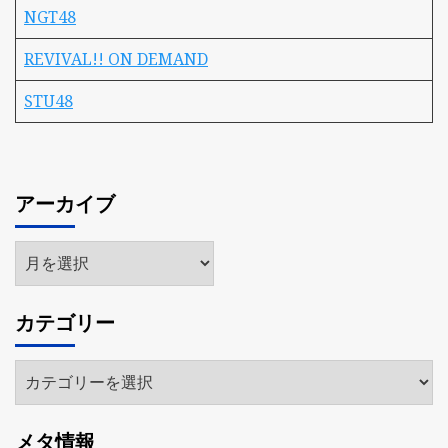
NGT48
REVIVAL!! ON DEMAND
STU48
アーカイブ
ア
ー
カ
カテゴリー
イ
ブ
カ
テ
ゴ
メタ情報
リ