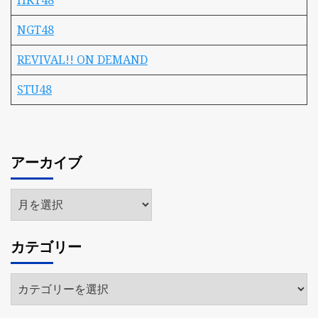
HKT48
NGT48
REVIVAL!! ON DEMAND
STU48
アーカイブ
ア
ー
カ
カテゴリー
イ
ブ
カ
テ
ゴ