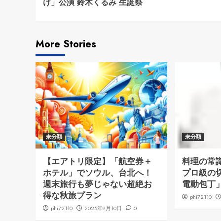
け」公演 鈴木くるみ 生誕祭
More Stories
未分類
未分類
【エアトリ限定】「航空券＋
料理の常
ホテル」でソウル、台北へ！
プロ級の
週末旅行も夢じゃない超絶お
電動包丁
得な秋旅プラン
phi72110
phi72110
2025年9月10日
0