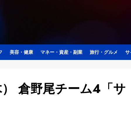
フ
美容・健康
マネー・資産・副業
旅行・グルメ
サ
木） 倉野尾チーム4「サ