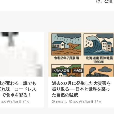
け」公演
7月の大災害
未分類
識が変わる！誰でも
過去の7月に発生した大災害を
切れ味「コードレス
振り返る──日本と世界を襲っ
」で食卓を彩る！
た自然の猛威
2025年6月28日
0
phi72110
2025年6月25日
0