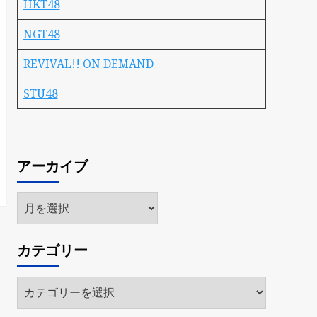
HKT48
NGT48
REVIVAL!! ON DEMAND
STU48
アーカイブ
ア
ー
カ
カテゴリー
イ
ブ
カ
テ