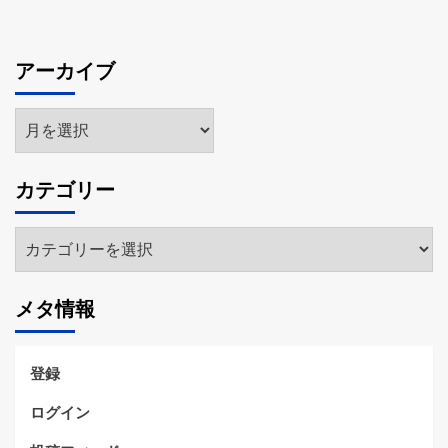
アーカイブ
ア
ー
カ
カテゴリー
イ
ブ
カ
テ
ゴ
メタ情報
リ
ー
登録
ログイン