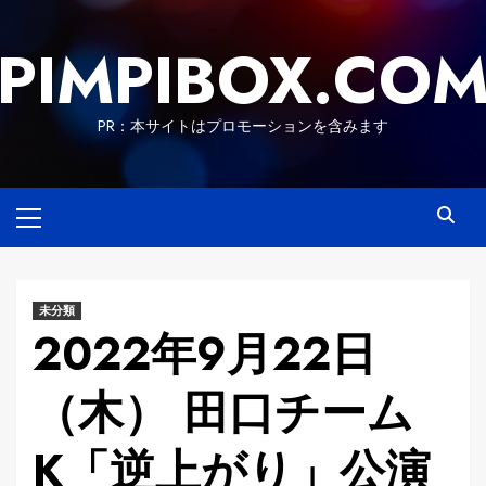
Skip
to
PIMPIBOX.CO
content
PR：本サイトはプロモーションを含みます
Primary
Menu
未分類
2022年9月22日
（木） 田口チーム
K「逆上がり」公演