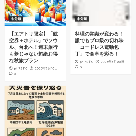
未分類
未分類
【エアトリ限定】「航
料理の常識が変わる！
空券＋ホテル」でソウ
誰でもプロ級の切れ味
ル、台北へ！週末旅行
「コードレス電動包
も夢じゃない超絶お得
丁」で食卓を彩る！
な秋旅プラン
phi72110
2025年6月28日
0
phi72110
2025年9月10日
0