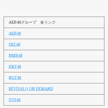
AKB48グループ 各リンク
AKB48
SKE48
NMB48
HKT48
NGT48
REVIVAL!! ON DEMAND
STU48