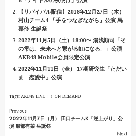
B「アイドルの夜明け」公演
【リバイバル配信】2018年12月27日（木）
村山チーム4 「手をつなぎながら」公演 馬
嘉伶 生誕祭
2022年11月5日（土）18:00〜 湯浅順司「そ
の雫は、未来へと繋がる虹になる。」公演
AKB48 Mobile会員限定公演
2022年11月11日（金） 17期研究生「ただい
ま 恋愛中」公演
Tags:
AKB48 LIVE！！ ON DEMAND
Continue
Previous
2022年11月7日（月） 田口チームK「逆上がり」公
Reading
演 服部有菜 生誕祭
Next