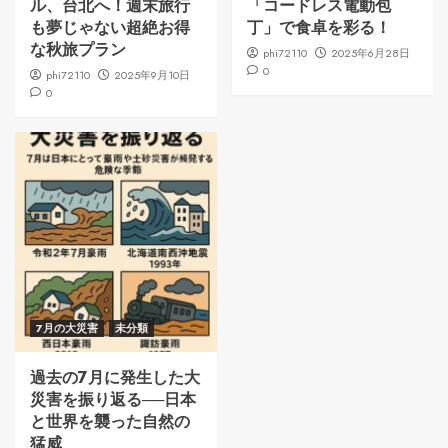
ル、台北へ！週末旅行
「コードレス電動包
も夢じゃない超絶お得
丁」で食卓を彩る！
な秋旅プラン
phi72110
2025年6月28日
0
phi72110
2025年9月10日
0
7月の大災害
未分類
過去の7月に発生した大
災害を振り返る──日本
と世界を襲った自然の
猛威