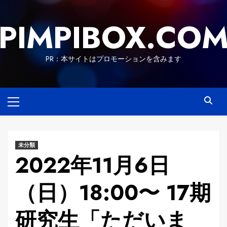
Skip
to
PIMPIBOX.CO
content
PR：本サイトはプロモーションを含みます
Primary
Menu
未分類
2022年11月6日
（日）18:00〜 17期
研究生「ただいま