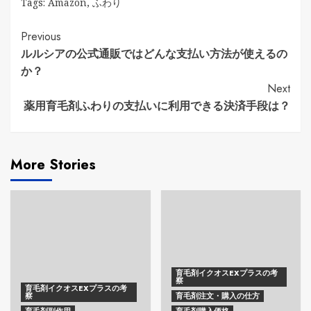
Tags:
Amazon
,
ふわり
Continue
Previous
ルルシアの公式通販ではどんな支払い方法が使えるの
Reading
か？
Next
薬用育毛剤ふわりの支払いに利用できる決済手段は？
More Stories
育毛剤イクオスEXプラスの考
察
育毛剤イクオスEXプラスの考
察
育毛剤注文・購入の仕方