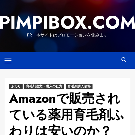
Skip
to
PIMPIBOX.CO
content
PR：本サイトはプロモーションを含みます
Primary
Menu
ふわり
育毛剤注文・購入の仕方
育毛剤購入価格
Amazonで販売され
ている薬用育毛剤ふ
わりは安いのか？