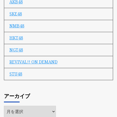
AKB48
SKE48
NMB48
HKT48
NGT48
REVIVAL!! ON DEMAND
STU48
アーカイブ
ア
ー