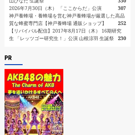
山ひなた 生誕祭
330
2026年7月30日（木） 「ここからだ」公演
307
神戸養蜂場・養蜂場を営む神戸養蜂場が厳選した高品
質な蜂蜜専門店【神戸養蜂場 通販ショップ】
252
【リバイバル配信】2017年8月17日（木） 16期研究
生 「レッツゴー研究生！」公演 山根涼羽 生誕祭
230
PR