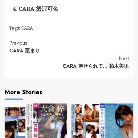
CARA 蟹沢可名
Tags:
CARA
Continue
Previous
CARA 栗まり
Reading
Next
CARA 魅せられて… 柏木美里
More Stories