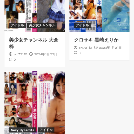
アイドル
美少女チャンネル
アイドル
美少女チャンネル 大倉
クロサキ 黒崎えりか
梓
phi72110
2024年1月21日
0
phi72110
2024年1月22日
0
Sexy Dynamite
アイドル