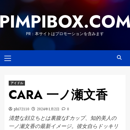
Skip
to
PIMPIBOX.CO
content
PR：本サイトはプロモーションを含みます
Primary
Menu
アイドル
CARA 一ノ瀬文香
phi72110
2024年1月2日
0
清楚な顔立ちとは裏腹なFカップ、知的美人の
一ノ瀬文香の最新イメージ。彼女自らドッキリ