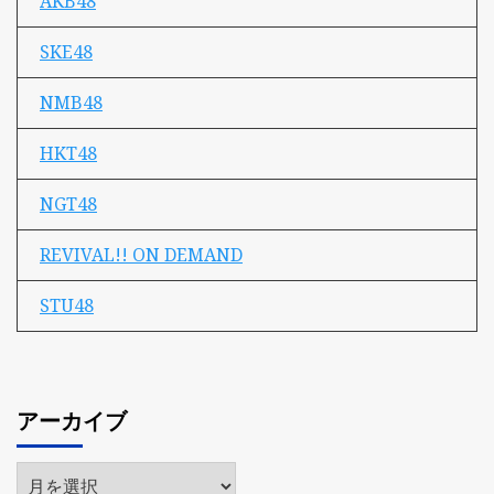
AKB48
SKE48
NMB48
HKT48
NGT48
REVIVAL!! ON DEMAND
STU48
アーカイブ
ア