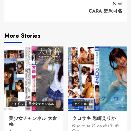
Reading
Next
CARA 蟹沢可名
More Stories
アイドル
美少女チャンネル
アイドル
美少女チャンネル 大倉
クロサキ 黒崎えりか
梓
phi72110
2024年1月21日
0