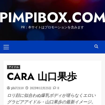
Skip
to
PIMPIBOX.CO
content
PR：本サイトはプロモーションを含みます
Primary
Menu
アイドル
CARA 山口果歩
phi72110
2023年12月25日
0
ロリ顔に似合わぬ爆乳ボディが堪らなくエロい
グラビアアイドル・山口果歩の最新イメージ。