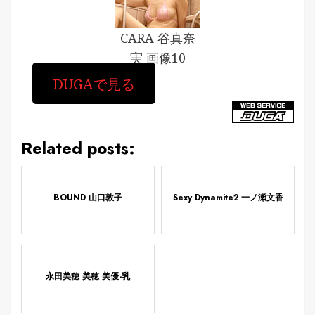
CARA 谷真奈
実 画像10
DUGAで見る
Related posts:
BOUND 山口敦子
Sexy Dynamite2 一ノ瀬文香
永田美穂 美穂 美優-乳