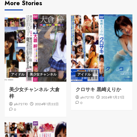
More Stories
アイドル
美少女チャンネル
アイドル
美少女チャンネル 大倉
クロサキ 黒崎えりか
梓
phi72110
2024年1月21日
0
phi72110
2024年1月22日
0