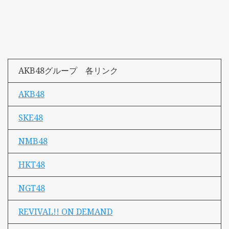
AKB48グループ 各リンク
AKB48
SKE48
NMB48
HKT48
NGT48
REVIVAL!! ON DEMAND