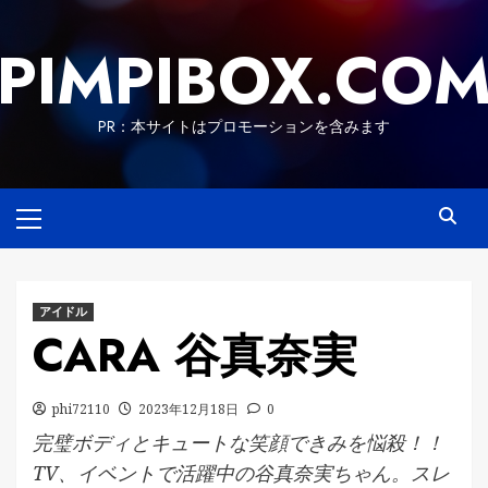
Skip
to
PIMPIBOX.CO
content
PR：本サイトはプロモーションを含みます
Primary
Menu
アイドル
CARA 谷真奈実
phi72110
2023年12月18日
0
完璧ボディとキュートな笑顔できみを悩殺！！
TV、イベントで活躍中の谷真奈実ちゃん。スレ