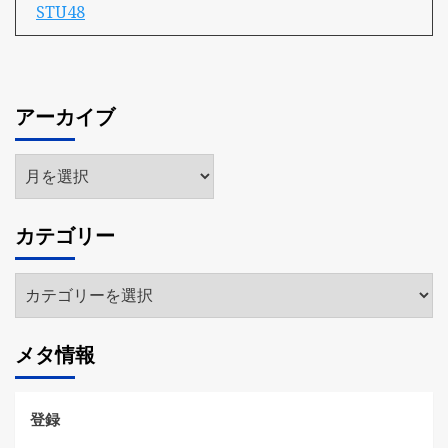
STU48
アーカイブ
ア
ー
カ
カテゴリー
イ
ブ
カ
テ
ゴ
メタ情報
リ
ー
登録