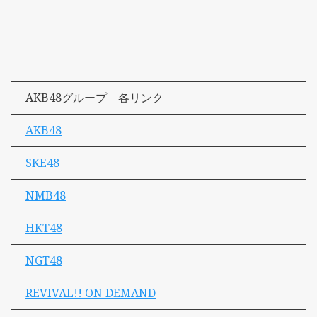
AKB48グループ 各リンク
AKB48
SKE48
NMB48
HKT48
NGT48
REVIVAL!! ON DEMAND