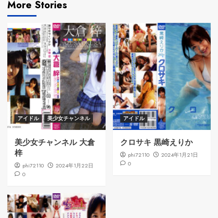
More Stories
アイドル
美少女チャンネル
アイドル
美少女チャンネル 大倉
クロサキ 黒崎えりか
梓
phi72110
2024年1月21日
0
phi72110
2024年1月22日
0