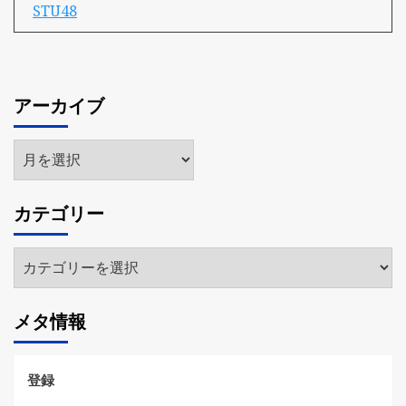
STU48
アーカイブ
ア
ー
カ
カテゴリー
イ
ブ
カ
テ
ゴ
メタ情報
リ
ー
登録