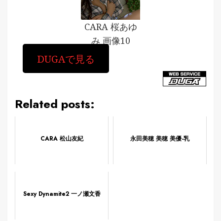
CARA 桜あゆ
み 画像10
DUGAで見る
Related posts:
CARA 松山友紀
永田美穂 美穂 美優-乳
Sexy Dynamite2 一ノ瀬文香