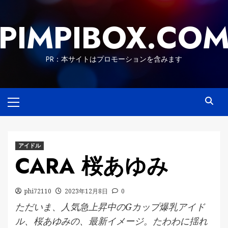
Skip
to
PIMPIBOX.CO
content
PR：本サイトはプロモーションを含みます
Primary
Menu
アイドル
CARA 桜あゆみ
phi72110
2023年12月8日
0
ただいま、人気急上昇中のGカップ爆乳アイド
ル、桜あゆみの、最新イメージ。たわわに揺れ