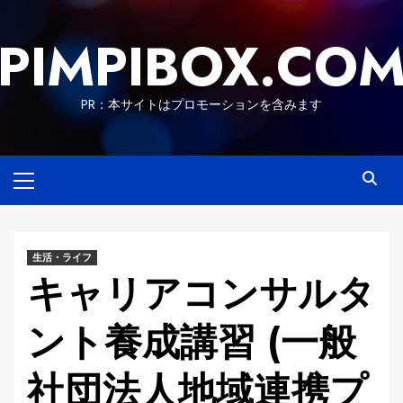
Skip
to
PIMPIBOX.CO
content
PR：本サイトはプロモーションを含みます
Primary
Menu
生活・ライフ
キャリアコンサルタ
ント養成講習 (一般
社団法人地域連携プ