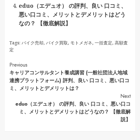
eduo（エデュオ） の評判、良い 口コミ、
悪い口コミ、メリットとデメリットはどう
なの？ 【徹底解説】
Tags:
バイク売却
,
バイク買取
,
モトメガネ
,
一括査定
,
高額査
定
Continue
Previous
キャリアコンサルタント養成講習 (一般社団法人地域
Reading
連携プラットフォーム) 評判、良い 口コミ、悪い口コ
ミ、メリットとデメリットは？
Next
eduo（エデュオ） の評判、良い 口コミ、悪い口コ
ミ、メリットとデメリットはどうなの？ 【徹底解
説】