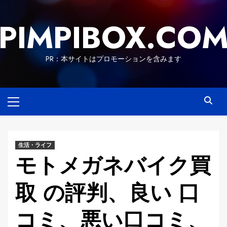
Skip
to
PIMPIBOX.CO
content
PR：本サイトはプロモーションを含みます
Primary
Menu
生活・ライフ
モトメガネバイク買
取 の評判、良い 口
コミ、悪い口コミ、