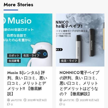
More Stories
ロボット
生活・ライフ
生活家電
生活・ライフ
Musio S(レンタル) 評
NONNICO電子ベイプ
判、良い 口コミ、悪い
の評判、良い 口コミ、
口コミ、メリットとデ
悪い口コミ、メリット
メリット!! 【徹底解
とデメリットはどうな
説】
の？ 【徹底解説】
phi72110
2023年10月16日
phi72110
2023年10月14日
0
0