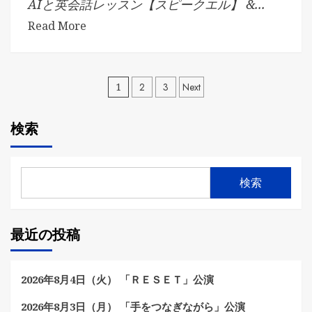
AIと英会話レッスン【スピークエル】 &...
Read More
投
1
2
3
Next
稿
検索
の
ペ
検索
ー
ジ
最近の投稿
送
り
2026年8月4日（火） 「ＲＥＳＥＴ」公演
2026年8月3日（月） 「手をつなぎながら」公演