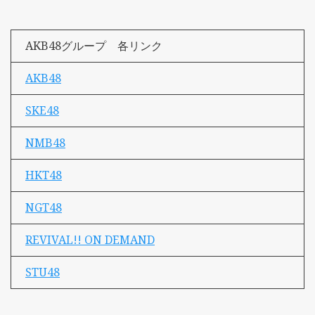
AKB48グループ 各リンク
AKB48
SKE48
NMB48
HKT48
NGT48
REVIVAL!! ON DEMAND
STU48