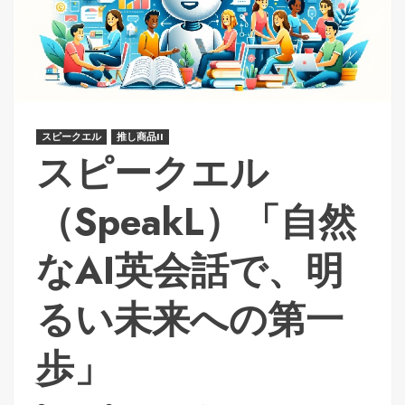
スピークエル
推し商品II
スピークエル
（SpeakL）「自然
なAI英会話で、明
るい未来への第一
歩」