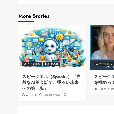
More Stories
スピークエル
推し商品II
スピークエル
スピークエル（SpeakL）「自
スピーク
然なAI英会話で、明るい未来
を極めろ
への第一歩」
phi72110
phi72110
2024年5月6日
0