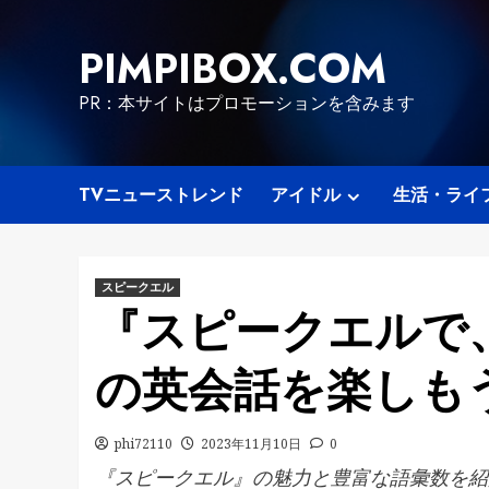
Skip
to
PIMPIBOX.COM
content
PR：本サイトはプロモーションを含みます
TVニューストレンド
アイドル
生活・ライ
スピークエル
『スピークエルで
の英会話を楽しも
phi72110
2023年11月10日
0
『スピークエル』の魅力と豊富な語彙数を紹