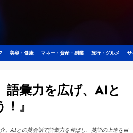
フ
美容・健康
マネー・資産・副業
旅行・グルメ
サ
、語彙力を広げ、AIと
う！』
介。AIとの英会話で語彙力を伸ばし、英語の上達を目