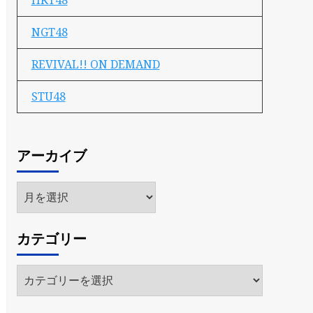
HKT48
NGT48
REVIVAL!! ON DEMAND
STU48
アーカイブ
ア
ー
カ
カテゴリー
イ
ブ
カ
テ
ゴ