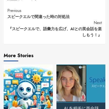
Continue
Previous
スピークエルで間違った時の対処法
Reading
Next
『スピークエルで、語彙力を広げ、AIとの英会話を楽
しもう！』
More Stories