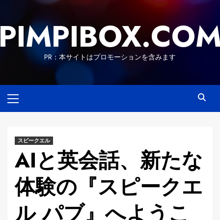
Skip
to
PIMPIBOX.CO
content
PR：本サイトはプロモーションを含みます
Primary
Menu
スピークエル
AIと英会話、新たな
体験の『スピークエ
ル パブ』へようこ