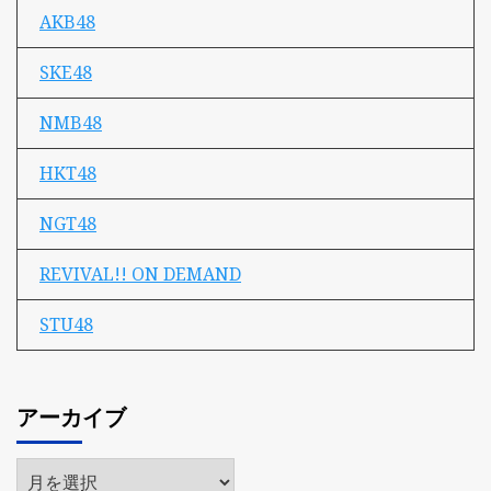
AKB48
SKE48
NMB48
HKT48
NGT48
REVIVAL!! ON DEMAND
STU48
アーカイブ
ア