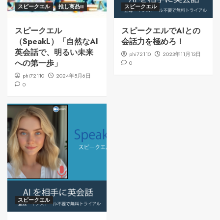
スピークエル
推し商品II
スピークエル
スピークエル
スピークエルでAIとの
（SpeakL）「自然なAI
会話力を極めろ！
英会話で、明るい未来
phi72110
2023年11月13日
への第一歩」
0
phi72110
2024年5月6日
0
スピークエル