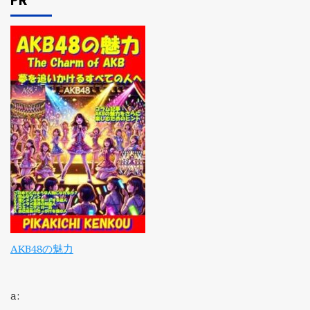
PR
AKB48の魅力
a: