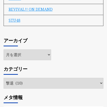
REVIVAL!! ON DEMAND
STU48
アーカイブ
ア
ー
カ
カテゴリー
イ
ブ
カ
テ
ゴ
メタ情報
リ
ー