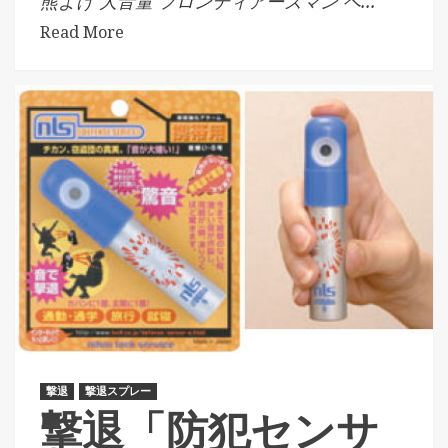
熊よけ 大音量 フロンティアーズマン ベ...
Read More
撃退
撃退スプレー
撃退「防犯センサ