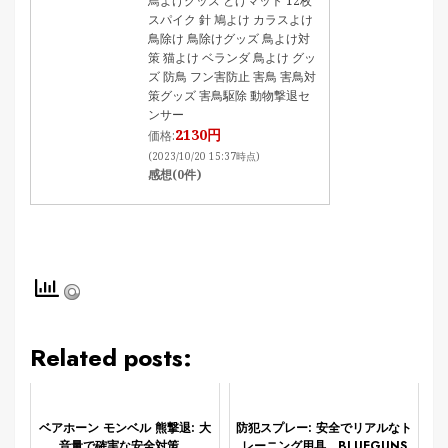
鳥よけグッズ とげマット 12枚
スパイク 針 鳩よけ カラスよけ
鳥除け 鳥除けグッズ 鳥よけ対
策 猫よけ ベランダ 鳥よけ グッ
ズ 防鳥 フン害防止 害鳥 害鳥対
策グッズ 害鳥駆除 動物撃退セ
ンサー
2130円
価格:
(2023/10/20 15:37時点)
感想(0件)
Related posts:
ベアホーン モンベル 熊撃退: 大
防犯スプレー: 安全でリアルなト
音量で確実な安全対策
レーニング用具 BLUEGUNS