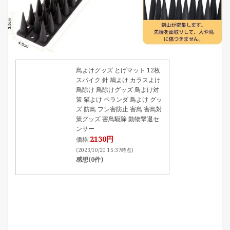
鳥よけグッズ とげマット 12枚
スパイク 針 鳩よけ カラスよけ
鳥除け 鳥除けグッズ 鳥よけ対
策 猫よけ ベランダ 鳥よけ グッ
ズ 防鳥 フン害防止 害鳥 害鳥対
策グッズ 害鳥駆除 動物撃退セ
ンサー
2130円
価格:
(2023/10/20 15:37時点)
感想(0件)