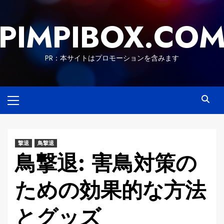
Skip
to
PIMPIBOX.CO
content
PR：本サイトはプロモーションを含みます
Primary
Menu
撃退
鳥撃退
鳥撃退: 害鳥対策の
ための効果的な方法
とグッズ