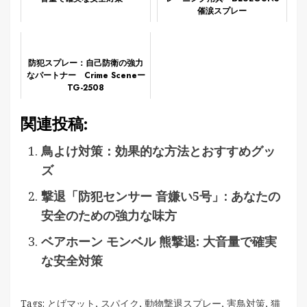
催涙スプレー
防犯スプレー：自己防衛の強力
なパートナー Crime Sceneー
TG-2508
関連投稿:
鳥よけ対策：効果的な方法とおすすめグッ
ズ
撃退「防犯センサー 音嫌い5号」: あなたの
安全のための強力な味方
ベアホーン モンベル 熊撃退: 大音量で確実
な安全対策
Tags:
とげマット
,
スパイク
,
動物撃退スプレー
,
害鳥対策
,
猫